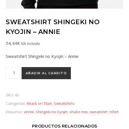
SWEATSHIRT SHINGEKI NO
KYOJIN – ANNIE
54,44
€
IVA incluido
Sweatshirt Shingeki no Kyojin – Annie
AÑADIR AL CARRITO
SKU:
40
Categorías:
Attack on Titan
,
Sweatshirts
Etiquetas:
annie
,
Shingeki no Kyojin
,
shuko mei
,
sweatshirt
,
tshirt
PRODUCTOS RELACIONADOS