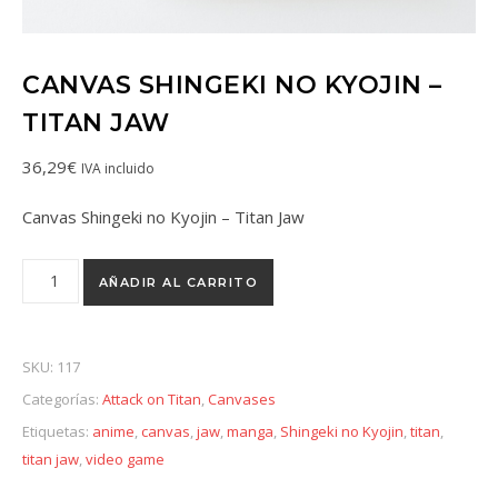
CANVAS SHINGEKI NO KYOJIN –
TITAN JAW
36,29
€
IVA incluido
Canvas Shingeki no Kyojin – Titan Jaw
AÑADIR AL CARRITO
SKU:
117
Categorías:
Attack on Titan
,
Canvases
Etiquetas:
anime
,
canvas
,
jaw
,
manga
,
Shingeki no Kyojin
,
titan
,
titan jaw
,
video game