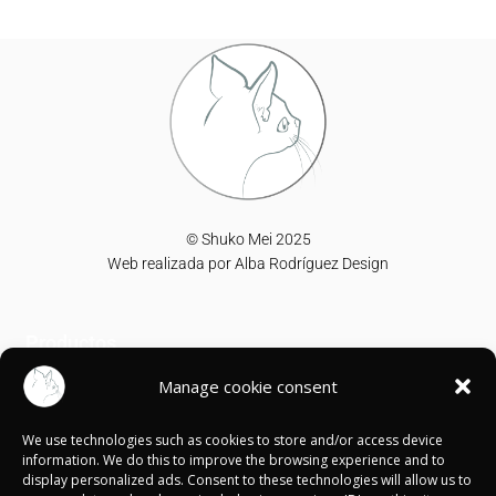
© Shuko Mei 2025
Web realizada por
Alba Rodríguez Design
Productos
Manage cookie consent
T-shirts
Sweatshirts
We use technologies such as cookies to store and/or access device
Canvases
information. We do this to improve the browsing experience and to
display personalized ads. Consent to these technologies will allow us to
Información