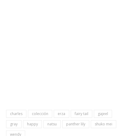
charles
colección
erza
fairy tail
gajeel
gray
happy
natsu
panther lily
shuko mei
wendy