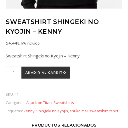
SWEATSHIRT SHINGEKI NO
KYOJIN – KENNY
54,44
€
IVA incluido
Sweatshirt Shingeki no Kyojin – Kenny
AÑADIR AL CARRITO
SKU:
41
Categorías:
Attack on Titan
,
Sweatshirts
Etiquetas:
kenny
,
Shingeki no Kyojin
,
shuko mei
,
sweatshirt
,
tshirt
PRODUCTOS RELACIONADOS