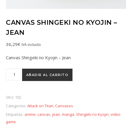
CANVAS SHINGEKI NO KYOJIN –
JEAN
36,29
€
IVA incluido
Canvas Shingeki no Kyojin – Jean
AÑADIR AL CARRITO
SKU:
102
Categorías:
Attack on Titan
,
Canvases
Etiquetas:
anime
,
canvas
,
jean
,
manga
,
Shingeki no Kyojin
,
video
game