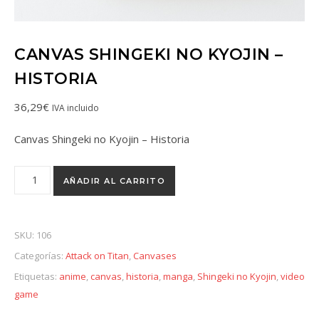
CANVAS SHINGEKI NO KYOJIN –
HISTORIA
36,29
€
IVA incluido
Canvas Shingeki no Kyojin – Historia
AÑADIR AL CARRITO
SKU:
106
Categorías:
Attack on Titan
,
Canvases
Etiquetas:
anime
,
canvas
,
historia
,
manga
,
Shingeki no Kyojin
,
video
game